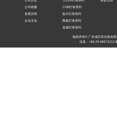
公司认证
大功率灯珠系列
展会活动
公司相册
COB灯珠系列
发展历程
贴片灯珠系列
企业文化
陶瓷灯珠系列
直插灯珠系列
版权所有© 广东省巨宏光电有
传真：+86-20-66672212