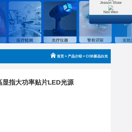
Jeason Shaw
Neil Wen
首页
> 产品介绍 > COB新品白光
0高显指大功率贴片LED光源