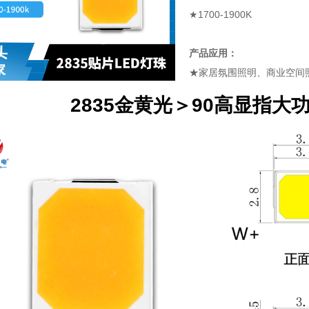
★1700-1900K
产品应用：
★家居氛围照明、商业空间
2835金黄光＞90高显指大