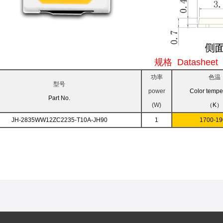
规格 Datasheet
功率
色温
型号
power
Color tempe
Part No.
(W)
（K）
JH-2835WW12ZC2235-T10A-JH90
1
1700-19
需定制
 be customized on request