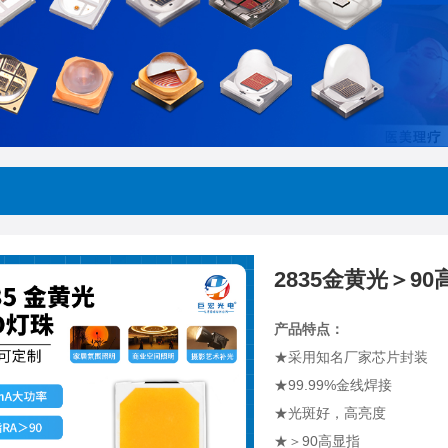
2835金黄光＞9
产品特点：
★采用知名厂家芯片封装
★99.99%金线焊接
★光斑好，高亮度
★＞90高显指