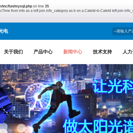
/inc/fun/mysql.php
on line
35
e from info as a left join info_category as b on a.CateId=b.CateId left join info
光电
关于我们
产品中心
新闻中心
技术支持
人力