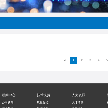
nvalid argument supplied for foreach() in
/www/wwwroot/ledguhon.com/new_list.ph
<
1
2
3
4
5
新闻中心
技术支持
人力资源
公司新闻
质量品控
人才招聘