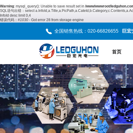
Warning
: mysql_query(): Unable to save result set in
/www/wwwroot/ledguhon.com
SQL语句出错：select a.InfoId,a.Title,a.PicPath,a.CateId,b.Category,c.Contents,a.AccTim
InfoId desc limit 0,4
错误代码：
#1030
- Got error 28 from storage engine
全国销售热线：020-66826655
巨宏
首页