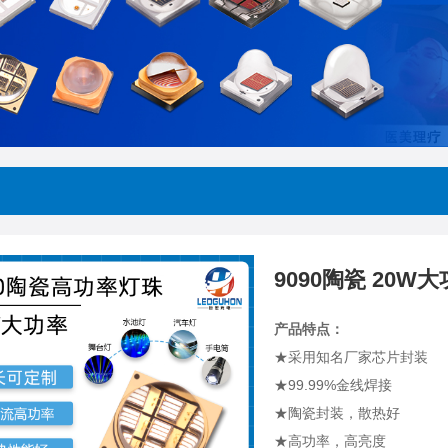
9090陶瓷 20W大
产品特点：
★采用知名厂家芯片封装
★99.99%金线焊接
★陶瓷封装，散热好
★高功率，高亮度