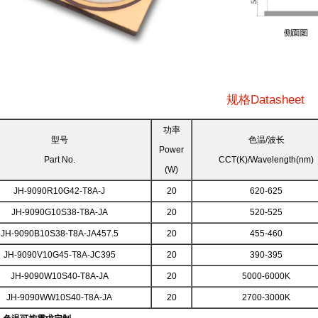
规格Datasheet
功率
型号
色温/波长
Power
Part No.
CCT(K)/Wavelength(nm)
(W)
JH-9090R10G42-T8A-J
20
620-625
JH-9090G10S38-T8A-JA
20
520-525
JH-9090B10S38-T8A-JA457.5
20
455-460
JH-9090V10G45-T8A-JC395
20
390-395
JH-9090W10S40-T8A-JA
20
5000-6000K
JH-9090WW10S40-T8A-JA
20
2700-3000K