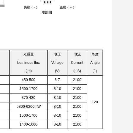
光通量
电压
电流
角度
Luminous flux
Voltage
Current
Angle
(lm)
(V)
(mA)
（°）
450-500
6-7
2100
1500-1700
8-10
2100
370-420
8-10
2100
120
5800-6200mW
8-10
2100
1500-1700
8-10
2100
1400-1600
8-10
2100