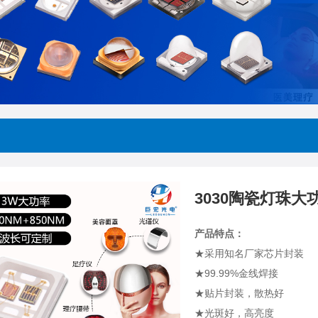
3030陶瓷灯珠
产品特点：
★采用知名厂家芯片封装
★99.99%金线焊接
★贴片封装，散热好
★光斑好，高亮度