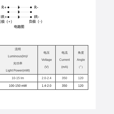
流明
电压
电流
角度
Luminous(lm)/
Voltage
Current
Angle
光功率
(V)
(mA)
（°）
Light Power(mW)
10-15 lm
2.0-2.4
350
120
100-150 mW
1.4-2.0
350
120