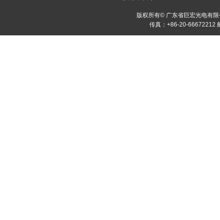
版权所有© 广东省巨宏光电有
传真：+86-20-66672212